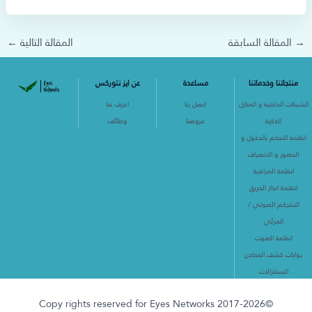
→
المقالة السابقة
المقالة التالية
←
منتجاتنا وخدماتنا
مساعدة
عن ايز نتوركس
الشبكات الداخلية و المنازل
اتصل بنا
اعرف عنا
الذكية
عروضنا
وظائف
انظمة التحكم بالدخول و
الحضور و الانصراف
انظمة المراقبة
انظمة انذار الحريق
الانتركم الصوتي /
المرئي
انظمة الصوت
بوابات كشف المعادن
السنترالات
©2017-2026 Copy rights reserved for Eyes Networks