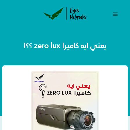
خطي
لى
لمحتوى
يعني ايه كاميرا zero lux ؟؟!