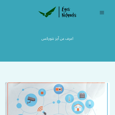
خطي
لى
لمحتوى
اعرف عن آيز نتوركس