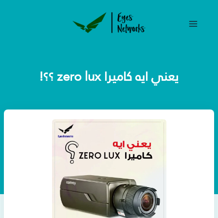
خطي
لى
لمحتوى
يعني ايه كاميرا zero lux ؟؟!