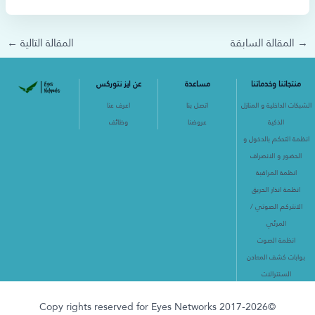
→
المقالة السابقة
المقالة التالية
←
منتجاتنا وخدماتنا
مساعدة
عن ايز نتوركس
الشبكات الداخلية و المنازل
اتصل بنا
اعرف عنا
الذكية
عروضنا
وظائف
انظمة التحكم بالدخول و
الحضور و الانصراف
انظمة المراقبة
انظمة انذار الحريق
الانتركم الصوتي /
المرئي
انظمة الصوت
بوابات كشف المعادن
السنترالات
©2017-2026 Copy rights reserved for Eyes Networks