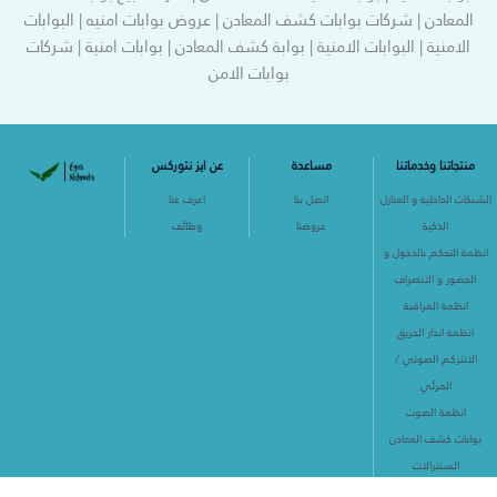
المعادن | شركات بوابات كشف المعادن | عروض بوابات امنيه | البوابات
الامنية | البوابات الامنية | بوابة كشف المعادن | بوابات امنية | شركات
بوابات الامن
منتجاتنا وخدماتنا
مساعدة
عن ايز نتوركس
الشبكات الداخلية و المنازل
اتصل بنا
اعرف عنا
الذكية
عروضنا
وظائف
انظمة التحكم بالدخول و
الحضور و الانصراف
انظمة المراقبة
انظمة انذار الحريق
الانتركم الصوتي /
المرئي
انظمة الصوت
بوابات كشف المعادن
السنترالات