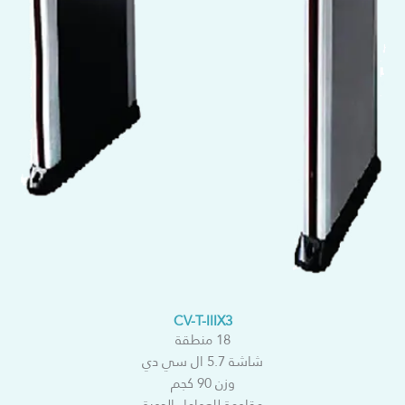
CV-T-IIIX3
18 منطقة
شاشة 5.7 ال سي دي
وزن 90 كجم
مقاومة للعوامل الجوية