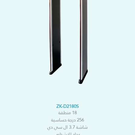
ZK-D2180S
18 منطقة
256 درجة حساسية
شاشة 3.7 ال سي دي
عداد للاشخاص