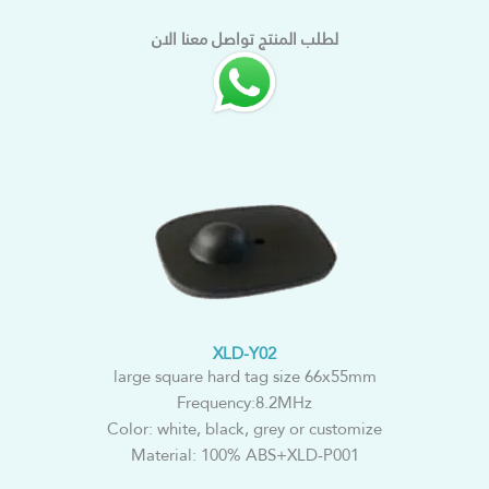
لطلب المنتج تواصل معنا الان
XLD-Y02
large square hard tag size 66x55mm
Frequency:8.2MHz
Color: white, black, grey or customize
Material: 100% ABS+XLD-P001