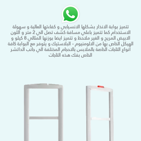
تتميز بوابة الانذار بشكلها الانسيابي و كفاءتها العالية و سهولة
الاستخدام كما تتميز باعلي مسافة كشف تصل الي 2 متر و اللون
الابيض المريح و الغير ملاحظ و تتميز ايضا بوزنها المثالي 8 كيلو و
الهيكل الخاص بها من الالومنيوم - البلاستيك و يتوفر مع البوابة كافة
انواع التاجات الخاصة بالملابس بالاحجام المختلفة الي جانب الداتشر
الخاص بفك هذه التاجات