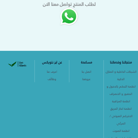
لطلب المنتج تواصل معنا الان
منتجاتنا وخدماتنا
مساعدة
عن ايز نتوركس
الشبكات الداخلية و المنازل
اتصل بنا
اعرف عنا
الذكية
عروضنا
وظائف
انظمة التحكم بالدخول و
الحضور و الانصراف
انظمة المراقبة
انظمة انذار الحريق
الانتركم الصوتي /
المرئي
انظمة الصوت